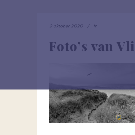
9 oktober 2020
In
Foto’s van Vl