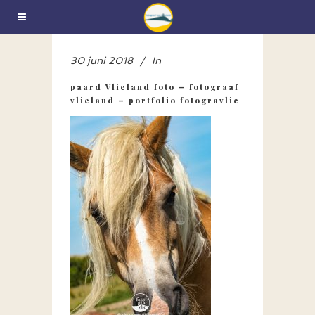
30 juni 2018
In
paard Vlieland foto – fotograaf
vlieland – portfolio fotogravlie