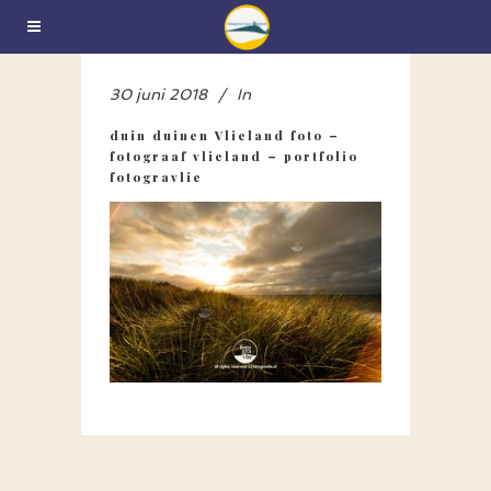
30 juni 2018
In
duin duinen Vlieland foto –
fotograaf vlieland – portfolio
fotogravlie