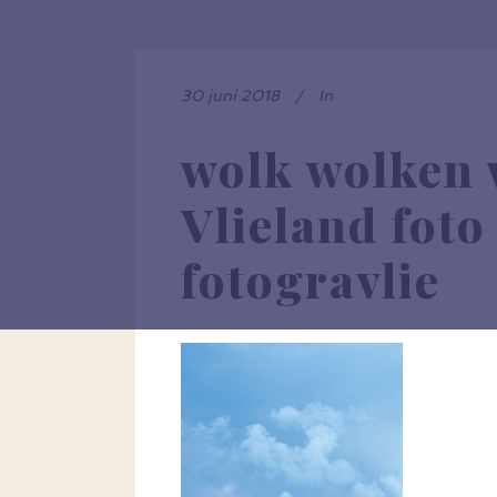
30 juni 2018
In
wolk wolken 
Vlieland foto
fotogravlie