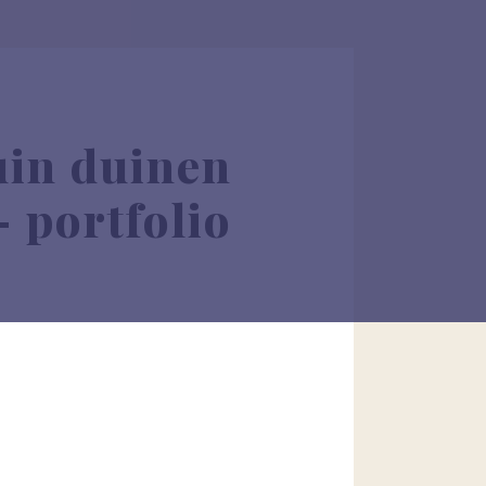
uin duinen
– portfolio