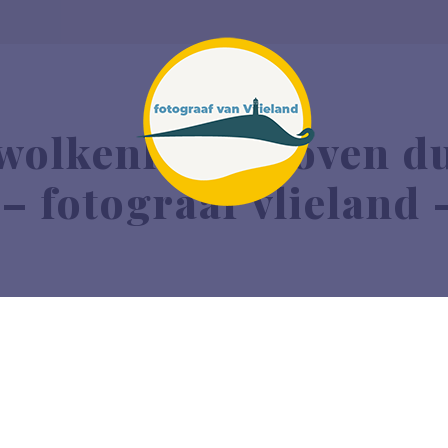
wolkenlucht boven d
 – fotograaf vlieland 