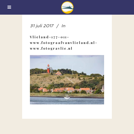
31 juli 2017
In
Vlieland-177-011-
www.fotograafvanvlieland.nl-
www.fotogravlie.nl